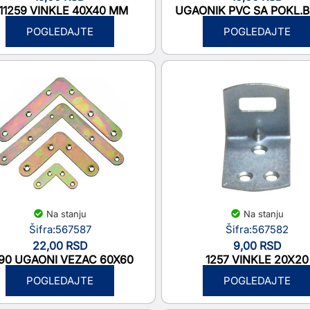
11259 VINKLE 40X40 MM
UGAONIK PVC SA POKL.
POGLEDAJTE
POGLEDAJTE
Na stanju
Na stanju
Šifra:567587
Šifra:567582
22,00
RSD
9,00
RSD
90 UGAONI VEZAC 60X60
1257 VINKLE 20X20
POGLEDAJTE
POGLEDAJTE