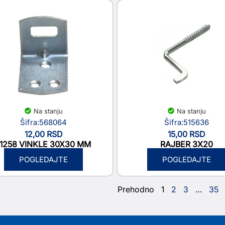
Na stanju
Na stanju
Šifra:568064
Šifra:515636
12,00
RSD
15,00
RSD
11258 VINKLE 30X30 MM
RAJBER 3X20
POGLEDAJTE
POGLEDAJTE
Prehodno
1
2
3
…
35