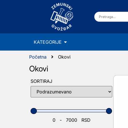
KATEGORIJE
Početna
Okovi
Okovi
SORTIRAJ
Sort Products
-
RSD
Minimum Price
Maximum Price