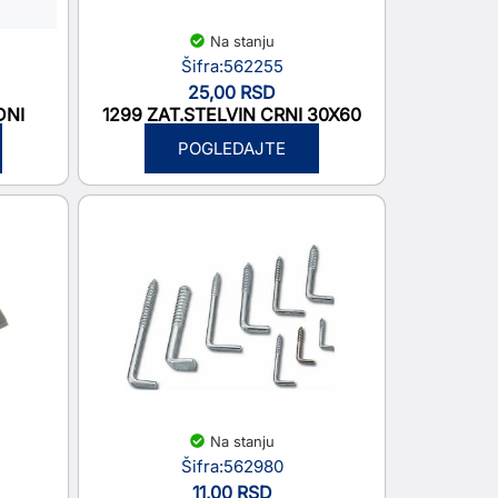
Na stanju
Šifra:562255
25,00
RSD
DNI
1299 ZAT.STELVIN CRNI 30X60
POGLEDAJTE
Na stanju
Šifra:562980
11,00
RSD