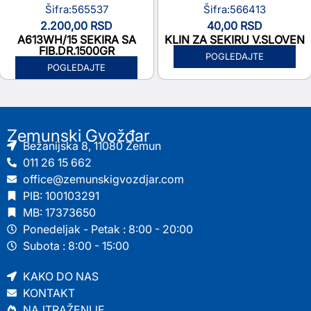
Šifra:565537
Šifra:566413
2.200,00
RSD
40,00
RSD
A613WH/15 SEKIRA SA
KLIN ZA SEKIRU V.SLOVEN
FIB.DR.1500GR
POGLEDAJTE
POGLEDAJTE
Zemunski Gvožđar
Bežanijska 8, 11080 Zemun
011 26 15 662
office@zemunskigvozdjar.com
PIB: 100103291
MB: 17373650
Ponedeljak - Petak : 8:00 - 20:00
Subota : 8:00 - 15:00
KAKO DO NAS
KONTAKT
NAJTRAŽENIJE