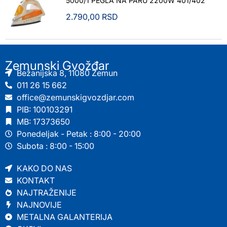
5000/1 PEGLA NA PARU 2200W 401/402
2.790,00
RSD
Zemunski Gvožđar
Bežanijska 8, 11080 Zemun
011 26 15 662
office@zemunskigvozdjar.com
PIB: 100103291
MB: 17373650
Ponedeljak - Petak : 8:00 - 20:00
Subota : 8:00 - 15:00
KAKO DO NAS
KONTAKT
NAJTRAŽENIJE
NAJNOVIJE
METALNA GALANTERIJA