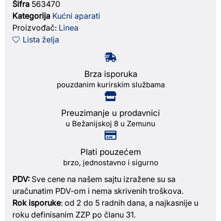
Šifra
563470
Kategorija
Kućni aparati
Proizvođač:
Linea
Lista želja
Brza isporuka
pouzdanim kurirskim službama
Preuzimanje u prodavnici
u Bežanijskoj 8 u Zemunu
Plati pouzećem
brzo, jednostavno i sigurno
PDV:
Sve cene na našem sajtu izražene su sa
uračunatim PDV-om i nema skrivenih troškova.
Rok isporuke
: od 2 do 5 radnih dana, a najkasnije u
roku definisanim ZZP po članu 31.