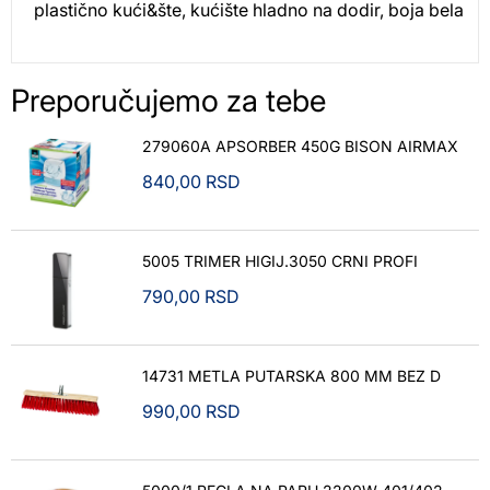
plastično kući&šte, kućište hladno na dodir, boja bela
Preporučujemo za tebe
279060A APSORBER 450G BISON AIRMAX
840,00
RSD
5005 TRIMER HIGIJ.3050 CRNI PROFI
790,00
RSD
14731 METLA PUTARSKA 800 MM BEZ D
990,00
RSD